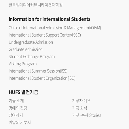
글로벌미디어커뮤니케이션대학원
Information
for International Students
Office of International Admission & Management(OIAM)
International Student Support Center(ISSC)
Undergraduate Admission
Graduate Admission
Student Exchange Program
Visiting Program
International Summer Session(ISS)
International Student Organization(ISO)
HUFS
발전기금
기금 소개
기부자 예우
명예의 전당
기금 소식
참여하기
기부·수혜 Stories
이달의 기부자