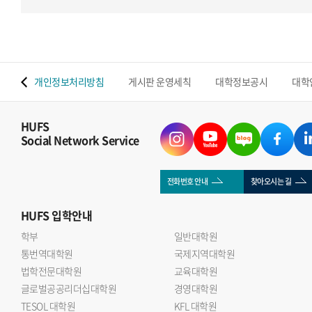
 맵
개인정보처리방침
게시판 운영세칙
대학정보공시
대학
HUFS
Social Network Service
전화번호 안내
찾아오시는 길
HUFS
입학안내
학부
일반대학원
통번역대학원
국제지역대학원
법학전문대학원
교육대학원
글로벌공공리더십대학원
경영대학원
TESOL 대학원
KFL 대학원