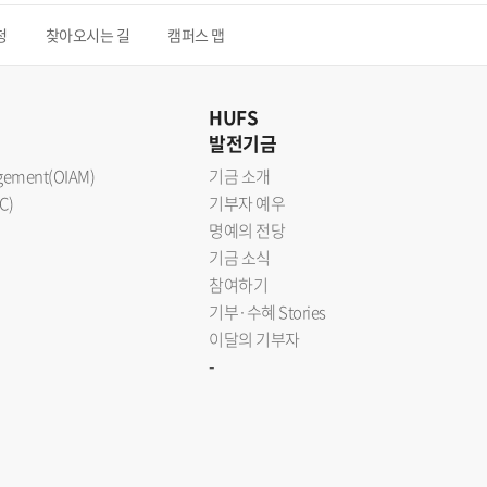
청
찾아오시는 길
캠퍼스 맵
HUFS
발전기금
nagement(OIAM)
기금 소개
C)
기부자 예우
명예의 전당
기금 소식
참여하기
기부·수혜 Stories
이달의 기부자
-