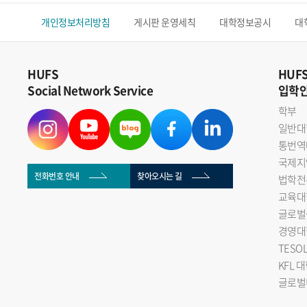
개인정보처리방침
게시판 운영세칙
대학정보공시
대
HUFS
HUF
Social Network Service
입학
학부
일반대
통번역
국제지
전화번호 안내
찾아오시는 길
법학전
교육대
글로벌
경영대
TESO
KFL 
글로벌