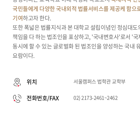
국민들에게 다양한 국내외적 법률서비스를 제공케 함으
기여
하고자 한다.
또한 폭넓은 법률지식과 본 대학교 설립이념인 정심대도
책임을 다 하는 법조인을 표상하고, '국내변호사'로서 '
동시에 할 수 있는 글로벌화 된 법조인을 양성하는 국내
요람이다.
위치
서울캠퍼스 법학관 교학부
전화번호/FAX
02) 2173-2461~2462