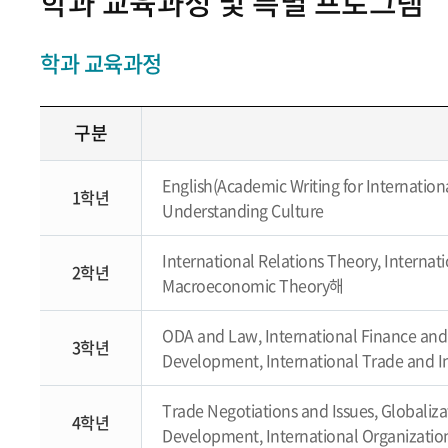
학과 교육과정 및 특별 프로그램
학과 교육과정
구분
English(Academic Writing for Internation
1학년
Understanding Culture
International Relations Theory, Internat
2학년
Macroeconomic Theory해
ODA and Law, International Finance and 
3학년
Development, International Trade and I
Trade Negotiations and Issues, Globaliz
4학년
Development, International Organizati