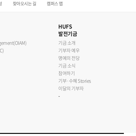
청
찾아오시는 길
캠퍼스 맵
HUFS
발전기금
nagement(OIAM)
기금 소개
C)
기부자 예우
명예의 전당
기금 소식
참여하기
기부·수혜 Stories
이달의 기부자
-