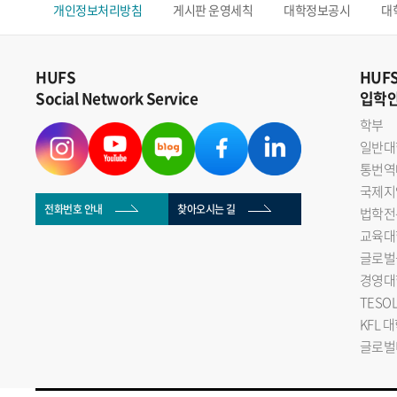
개인정보처리방침
게시판 운영세칙
대학정보공시
대
HUFS
HUF
Social Network Service
입학
학부
일반대
통번역
국제지
전화번호 안내
찾아오시는 길
법학전
교육대
글로벌
경영대
TESO
KFL 
글로벌