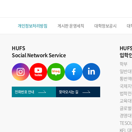
개인정보처리방침
게시판 운영세칙
대학정보공시
대
HUFS
HUF
Social Network Service
입학
학부
일반대
통번역
국제지
전화번호 안내
찾아오시는 길
법학전
교육대
글로벌
경영대
TESO
KFL 