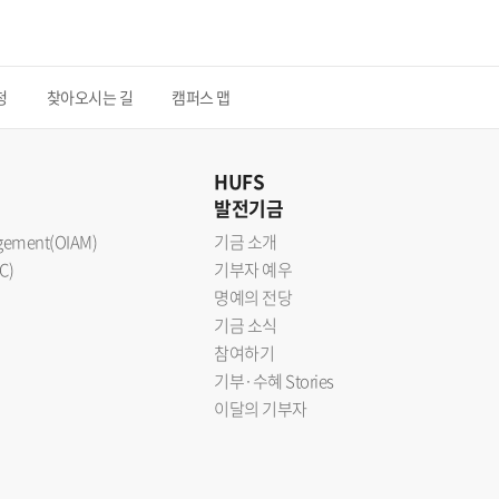
청
찾아오시는 길
캠퍼스 맵
HUFS
발전기금
nagement(OIAM)
기금 소개
C)
기부자 예우
명예의 전당
기금 소식
참여하기
기부·수혜 Stories
이달의 기부자