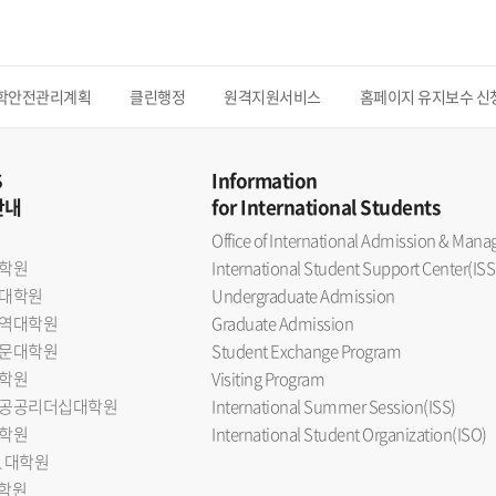
학안전관리계획
클린행정
원격지원서비스
홈페이지 유지보수 신
S
Information
안내
for International Students
Office of International Admission & Ma
학원
International Student Support Center(ISS
대학원
Undergraduate Admission
역대학원
Graduate Admission
문대학원
Student Exchange Program
학원
Visiting Program
공공리더십대학원
International Summer Session(ISS)
학원
International Student Organization(ISO)
L 대학원
대학원