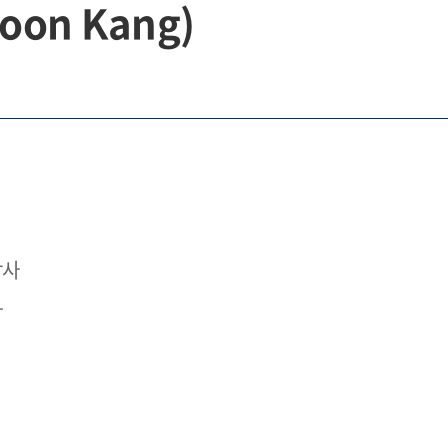
oon Kang)
박사
사