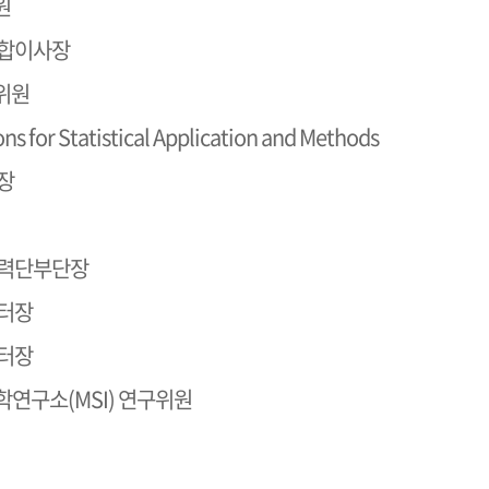
원
합이사장
위원
s for Statistical Application and Methods
장
력단부단장
터장
터장
학연구소(MSI) 연구위원