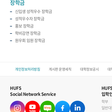
장학금
신입생 성적우수 장학금
성적우수자 장학금
홍보 장학금
학비감면 장학금
원우회 임원 장학금
개인정보처리방침
게시판 운영세칙
대학정보공시
대
HUFS
HUF
Social Network Service
입학
학부
일반대