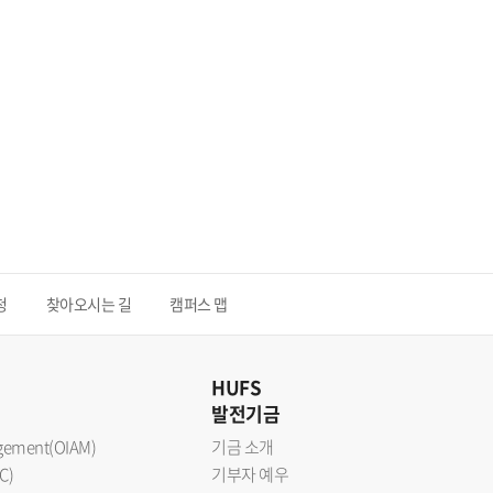
청
찾아오시는 길
캠퍼스 맵
HUFS
발전기금
nagement(OIAM)
기금 소개
C)
기부자 예우