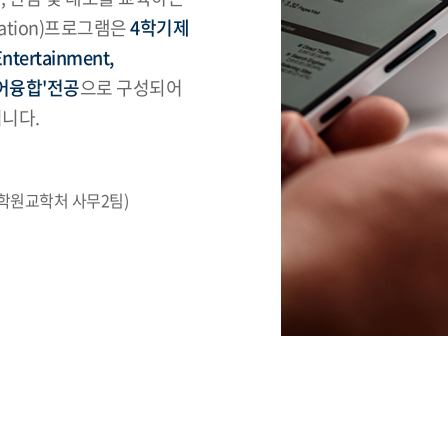
cation)프로그램은
4학기제
ertainment,
디어융합'전공
으로 구성되어
니다.
대학원교학처 사무2팀)