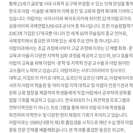
통해 21세기 글로벌 시대 사회적 요구에 부응할 수 있는 인재 양성을 통
한국과 아랍·이슬람 세계와의 이해 증진 및 교류와 협력 확대에 기여하
있습니다. 아랍어는 서아시아와 북아프리카에 위치한 22개 아랍국가의
공용어이며 국제연합(UN) 6대 공식어 중 하나입니다. 또한 이슬람협력
(OIC)에 가입된 57개국뿐 아니라 전 세계 16억 무슬림의 종교 언어로,
국제정치에서 중요한 위치에 있는 세계 주요 언어 중 하나입니다.
아랍어과에서는 초급 과정에서부터 고급 과정에 이르는 단계별 회화·
교육과 아울러 다양한 지역학 심화 과정을 제공하고 있으며, 보다 효율
아랍어 교육을 위해 아랍어·문학 및 지역학 전공 교수들과 아랍 원어민
교수들이 노력하고 있습니다. 아랍어과는 사우디아라비아 킹사우드
대학교, 이집트의 카이로 대학교, 요르단의 요르단 대학교, 아랍에미리
샤르자 아랍어 학술원 등 여러 아랍 지역 대학교 및 아랍어 전문기관과 
문화 교류 협정을 체결하여 학생들에게 직접 아랍에서 공부하며 문화를
접할 기회를 제공하고 있습니다. 한국외대의 7+1 파견학생 프로그램과
전략지역전문가 아너스 프로그램을 통해 여러 아랍국가에 학생들을
파견하여 어학연수 및 다양한 현지 체험의 기회가 주어지고 있습니다.
아랍어과는 1969년 6명의 제1회 졸업생을 시작으로 매년 수십 명의 아랍
중동 전문 인재를 배출해왔습니다. 본 학과를 졸업한 동문은 외교부,