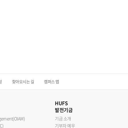
청
찾아오시는 길
캠퍼스 맵
HUFS
발전기금
nagement(OIAM)
기금 소개
C)
기부자 예우