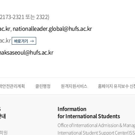
73-2321 또는 2322)
ac.kr
,
nationalleader.global@hufs.ac.kr
ac.kr
바로가기
 haksaseoul@hufs.ac.kr
학안전관리계획
클린행정
원격지원서비스
홈페이지 유지보수 신
S
Information
안내
for International Students
Office of International Admission & Ma
학원
International Student Support Center(ISS