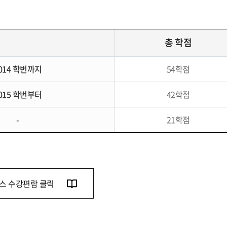
총 학점
014 학번까지
54학점
015 학번부터
42학점
-
21학점
스 수강편람 클릭