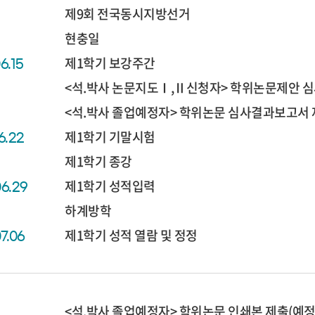
제9회 전국동시지방선거
현충일
제1학기 보강주간
6.15
<석.박사 논문지도Ⅰ,Ⅱ신청자> 학위논문제안 
<석.박사 졸업예정자> 학위논문 심사결과보고서
제1학기 기말시험
6.22
제1학기 종강
제1학기 성적입력
06.29
하계방학
제1학기 성적 열람 및 정정
07.06
<석.박사 졸업예정자> 학위논문 인쇄본 제출(예정)