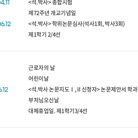
<석.박사> 종합시험
4.11
제72주년 개교기념일
<석.박사> 학위논문심사(석사1회, 박사3회)
06.12
제1학기 2/4선
근로자의 날
어린이날
<석.박사 논문지도Ⅰ,Ⅱ신청자> 논문제안서 학
6.12
부처님오신날
대체휴업일. 제1학기3/4선