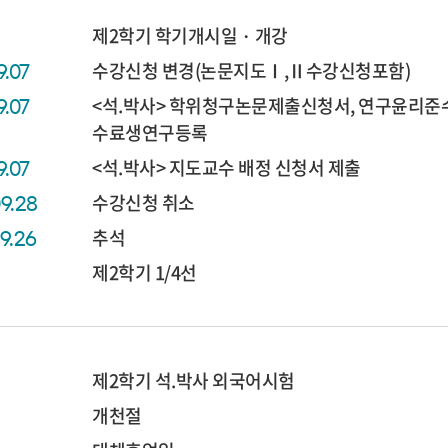
제2학기 학기개시일・개강
수강신청 변경(논문지도Ⅰ,Ⅱ수강신청포함)
9.07
<석.박사> 학위청구논문제출신청서, 연구윤리준수
9.07
수료생연구등록
<석.박사> 지도교수 배정 신청서 제출
9.07
수강신청 취소
09.28
추석
09.26
제2학기 1/4선
제2학기 석.박사 외국어시험
개천절