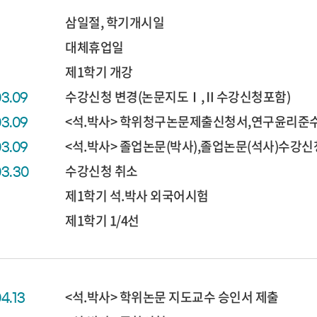
삼일절, 학기개시일
대체휴업일
제1학기 개강
수강신청 변경(논문지도Ⅰ,Ⅱ수강신청포함)
03.09
<석.박사> 학위청구논문제출신청서,연구윤리준
03.09
<석.박사> 졸업논문(박사),졸업논문(석사)수강
03.09
수강신청 취소
03.30
제1학기 석.박사 외국어시험
제1학기 1/4선
<석.박사> 학위논문 지도교수 승인서 제출
04.13