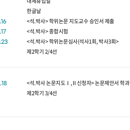
대체휴업일
한글날
<석.박사> 학위논문 지도교수 승인서 제출
.16
<석.박사> 종합시험
.17
<석.박사> 학위논문심사(석사1회, 박사3회>
0.23
제2학기 2/4선
<석.박사 논문지도Ⅰ,Ⅱ신청자> 논문제안서 학
2.18
제2학기 3/4선