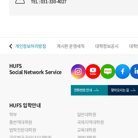
TEL : 031-330-4027
 맵
개인정보처리방침
게시판 운영세칙
대학정보공시
대학
HUFS
Social Network Service
전화번호 안내
찾아오시는 길
HUFS
입학안내
학부
일반대학원
통번역대학원
국제지역대학원
법학전문대학원
교육대학원
글로벌공공리더십대학원
경영대학원