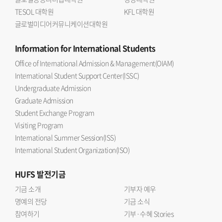
TESOL 대학원
KFL 대학원
글로벌미디어커뮤니케이션대학원
Information
for International Students
Office of International Admission & Management(OIAM)
International Student Support Center(ISSC)
Undergraduate Admission
Graduate Admission
Student Exchange Program
Visiting Program
International Summer Session(ISS)
International Student Organization(ISO)
HUFS
발전기금
기금 소개
기부자 예우
명예의 전당
기금 소식
참여하기
기부·수혜 Stories