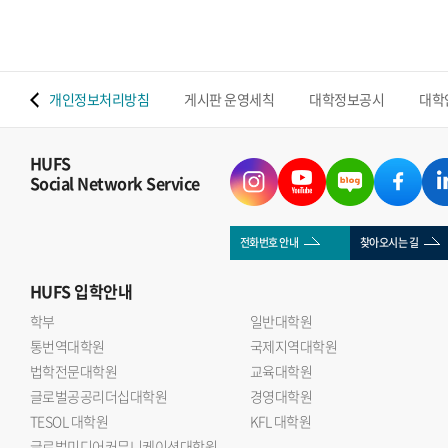
 맵
개인정보처리방침
게시판 운영세칙
대학정보공시
대학
HUFS
Social Network Service
전화번호 안내
찾아오시는 길
HUFS
입학안내
학부
일반대학원
통번역대학원
국제지역대학원
법학전문대학원
교육대학원
글로벌공공리더십대학원
경영대학원
TESOL 대학원
KFL 대학원
글로벌미디어커뮤니케이션대학원