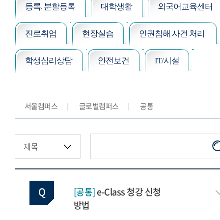
등록, 분할등록
대학생활
외국어교육센터
진로취업
현장실습
인권침해 사건 처리
학생심리상담
안전보건
IT/시설
서울캠퍼스
글로벌캠퍼스
공통
[공통]
e-Class 청강 신청
방법