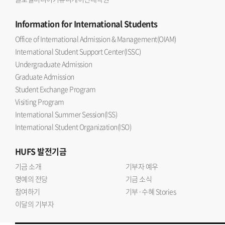
Information
for International Students
Office of International Admission & Management(OIAM)
International Student Support Center(ISSC)
Undergraduate Admission
Graduate Admission
Student Exchange Program
Visiting Program
International Summer Session(ISS)
International Student Organization(ISO)
HUFS
발전기금
기금 소개
기부자 예우
명예의 전당
기금 소식
참여하기
기부·수혜 Stories
이달의 기부자