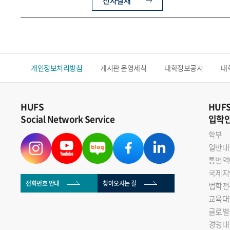
전자결재
개인정보처리방침
게시판 운영세칙
대학정보공시
대
HUFS
HUF
Social Network Service
입학
학부
일반대
통번역
국제지
전화번호 안내
찾아오시는 길
법학전
교육대
글로벌
경영대