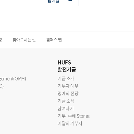
웹메일
청
찾아오시는 길
캠퍼스 맵
HUFS
발전기금
nagement(OIAM)
기금 소개
C)
기부자 예우
명예의 전당
기금 소식
참여하기
기부·수혜 Stories
이달의 기부자