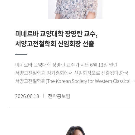
개발 적용하고 연구한 교수법을 학생들에게 적용하는 등
실질적인 성과를 냈기 때문이 아닐까 합니다. 또 홍보실장,
태국학과 학과장, 특수외국어교육진흥원 부원장 등 주요
보직을 거치며 대학 발전에 이바지해온 점을 좋게
미네르바 교양대학 장영란 교수,
봐주셨으리라 예상합니다. - 교수님은 우리 한국외대
서양고전철학회 신임회장 선출
동문이기도 합니다. 한국외대는 교수님에게 어떤 의미입니까?
저는 태국어과 98학번 동문입니다. 학창시절 외국어 공부에
흥미가 있었는데, 집안 형편이 어려워 진로 고민이 많았습니다.
미네르바 교양대학 장영란 교수가 지난 6월 13일 열린
다행히 한국외대에 장학생으로 입학했고 좋은 교수님들을 만나
서양고전철학회 정기총회에서 신임회장으로 선출됐다.한국
학업에 집중할 수 있었습니다. 그러다 대학 4학년 때 우리
서양고전철학회(The Korean Society for Western Classical
대학에 교환교수로 오신 태국인 교수님이 유학을
Philosophy)는 고대 그리스 철학, 헬레니즘 철학 및 고대 후기
제안해주셨습니다. 집안 형편을 생각하면 유학은 너무
2026.06.18
전략홍보팀
철학 등 서양고전철학 전반에 대해 연구하고 국내
먼일이었습니다. 그런 사정을 털어놓았더니 교수님이 저와
고대철학연구자들의 학술 교류 및 후속세대 양성을 위해
저희 어머니와 만나 밤새 이야기를 나누며 설득해주셨어요.
노력하는 학술단체이다.
그렇게 교수님 덕분에 태국 유학을 떠나 석사와 박사과정을
마쳤습니다. 유학 기간 내내 교수님이 저를 딸처럼 잘
챙겨주셨고요. 돌이켜보면 한국외대에서 만난 모든 분이