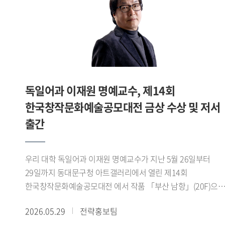
고마운 인연이었고, 제가 교육자로 지금에 이르기까지 많이
도와주셨습니다. 그래서 지금도 학생들에게 동기부여가 되길
바라며 제 이야기를 많이 들려줍니다. - 교수님은 최근 수년간
최우수 수준의 강의 평가를 꾸준히 기록해오셨습니다. 학생들
교육에 있어 중요하게 생각하는 부분은 무엇입니까?최근
수년간 최우수 수준의 강의 평가를 기록해왔습니다만,
독일어과 이재원 명예교수, 제14회
처음부터 강의 평가가 최우수는 아니었습니다. 제 강의 평가는
2020년 전과 후로 나뉜다고 봅니다. 우리 태국어학과에서는
한국창작문화예술공모대전 금상 수상 및 저서
교수가 언어학은 물론 지역학 강의도 함께 합니다. 제가
출간
태국에서 보낸 10년을 토대로 수업을 진행했는데, 지적
호기심이 강한 학생들에게 다소 부족하지 않을까 늘
자문했습니다. 그래서 첫 연구년을 맞았을 때 싱가포르
우리 대학 독일어과 이재원 명예교수가 지난 5월 26일부터
국립대학교에서 동남아시아 지역학 석사 학위를 취득했습니다.
29일까지 동대문구청 아트갤러리에서 열린 제14회
그때 새로운 시야가 열렸습니다. 그동안은 교수 입장의 저만
한국창작문화예술공모대전 에서 작품 「부산 남항」(20F)으
있었다면, 다시 학생의 입장으로 돌아가 교수님들을 바라보며
금상을 수상했다.이재원 교수에게 부산 남항은 단순한 풍경이
2026.05.29
전략홍보팀
저의 부족한 점을 깨닫고 어떤 수업을 할지 지침을 세우게 된
아니라 시간과 감정이 머무는 공간이다. 그는 이번 작품에서
겁니다. 이후 어떤 과목을 맡든 철저히 수업 준비를 하고,