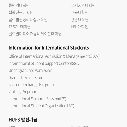
통번역대학원
국제지역대학원
중요성에 주목하고 있음을 보여주는 자리 라며 디지털 전환과
법학전문대학원
교육대학원
AI 시대라는 변화 속에서 한국과 스페인의 청년들이 서로
글로벌공공리더십대학원
경영대학원
소통하고 협력의 가능성을 모색했다는 점에서 큰 의의가 있다
TESOL 대학원
KFL 대학원
고 밝혔다. 이어 이번 만남이 향후 지속적인 교류와 공동
글로벌미디어커뮤니케이션대학원
프로젝트로 이어지는 출발점이 될 것 이라고 강조했다.한편,
이번 차세대 라운드테이블에는 우리 대학 스페인어과 최승연,
Information
for International Students
윤민희, 강윤도 학생과 일반대학원 스페인어문학과 김채현,
Office of International Admission & Management(OIAM)
통번역대학원 한서과 주송라, 최혜림 학생이 선발되어 토론에
International Student Support Center(ISSC)
참여했다.
Undergraduate Admission
Graduate Admission
Student Exchange Program
Visiting Program
International Summer Session(ISS)
International Student Organization(ISO)
HUFS
발전기금