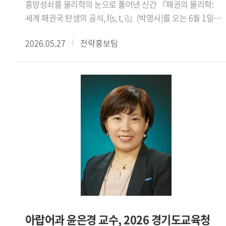
흥망성쇠를 물리학의 눈으로 풀어낸 신간 『패권의 물리학:
영상이 30만 뷰를 넘어 상을 받았습니다. 국가행사에서 대통령
이기는 38가지 방법』을 중심으로 현대 사회의 설득과 논쟁
세계 패권국 탄생의 공식, f(s, t, i)』(박영사)를 오는 6월 1일
통역을 맡기도 했습니다. 국가와 지역사회에 도움이 되는
구조를 해설하며, 논리와 수사학, 인간 심리에 대한 통찰을
출간한다.장 교수는 역사상 최대 영토를 개척한 중세 몽골
연구와 대외활동은 사양하지 않고 적극 참여하는 편입니다. -
담아냈다.
2026.05.27
전략홍보팀
제국의 팽창 메커니즘을 근대 대영 제국과 현대 미국의 사례로
앞으로의 활동 계획을 들려주세요.올해 우리 태국어학과가
확장하여 고찰한 끝에, 패권이 물리학적인 에너지의 흐름과
창설 60주년을 맞이했습니다. 2학기에 학과 행사를 준비
법칙 에 따라 움직인다는 독창적인 통찰에 도달했다.
중인데 동문들에게는 학교를 사랑하는 마음을 다시 떠올리게
본서에서는 세계 3대 패권국(중세 몽골 제국, 근대 대영 제국,
해주고, 재학생들에게는 선배들과 교류하며 앞날을 개척하는
현대 미국)의 탄생을 관통하는 패권 에너지 결정 공식(HE=si/t)
용기를 심어주려 합니다. 그리고 정년까지 남은 기간에
을 정립하여 역사 속 패권의 성쇠를 완전히 새로운 프레임으로
언어학과 이주민 연구를 병행해 좋은 학자로 남고 싶습니다.
명쾌하게 풀어낸다.인문 사회과학과 자연과학의 경계를 허문
그래서 우리 학생들에게 선배이자 교육자로서 꼭 필요한
이번 신간은 인류의 과거와 현재를 관통하는 물리적 법칙을
사람이 되고자 합니다.※ 해당 인터뷰는 아래 Global HUFS
제시하며, 현재의 미국 패권을 새롭게 조명하고 나아가 다가올
여름호 E-book을 통해서도 확인하실 수 있습니다(p.14-
미래 세계 질서의 향방을 예측하는 과학적인 나침반이 될
15)https://e-book.hufs.ac.kr/20260623_135256/
것으로 기대된다.
아랍어과 윤은경 교수, 2026 경기도교육청