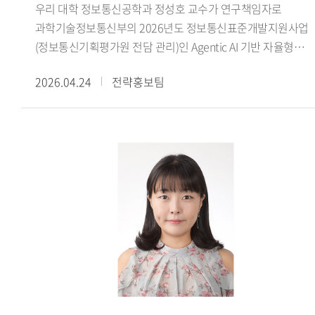
우리 대학 정보통신공학과 정성호 교수가 연구책임자로
찾으려는 시도입니다. 헤라클레이토스는 세계가 끊임없이
과학기술정보통신부의 2026년도 정보통신표준개발지원사업
변화한다고 보았고, 그 변화 속에 질서를 부여하는 원리를
(정보통신기획평가원 전담 관리)인 Agentic AI 기반 자율형
로고스(logos) 라고 불렀습니다. 저는 헤라클레이토스의
네트워크 과제와 피지컬 AI 표준전문연구실 과제에 선정되었다
로고스 개념을 출발점으로 삼아 서양 언어철학 전체의 흐름을
2026.04.24
전략홍보팀
주관연구개발기관(한국외대) 연구책임자(정성호)로 추진하게
하나의 사상적 계보로 다시 읽어보는 작업을 진행했습니다.
될 Agentic AI 기반 자율형 네트워크 과제는 올해 4월부터
쉽게 말해 서양 철학에서 언어와 세계의 관계를 어떻게 이해해
2030년 12월까지 5년간 수행되고, 핵심 공동연구개발기관
왔는가 라는 긴 역사를 하나의 뿌리에서 다시 정리한
(한국외대) 연구책임자(정성호)로 추진하게 될 피지컬 AI
연구입니다.- 이번 수상이 교수님의 언어철학 연구에 미친
표준전문연구실 과제는 올해 4월부터 2033년 12월까지 8년간
영향은 무엇입니까? - 이번 수상은 연구를 마무리했다기보다
한국전자통신연구원(주관) 등과 함께 수행하며, 두 과제의 총
앞으로 더 깊이 탐구해야 할 과제가 남아 있음을 일깨워 준
사업비는 약 69억 규모이다.Agentic AI 기반 자율형 네트워크
계기가 됐습니다. 앞으로는 고대 그리스 철학자들의 언어
과제에서는 다중 AI Agent 시스템이 디바이스 엣지 클라우드를
개념을 보다 체계적으로 정리하고, 이를 중세와 근대의 언어
포함하는 차세대 통신 네트워크 전 구간에서 자율적으로
사상과 연결하는 작업을 계속해 나갈 예정입니다. 특히 언어가
환경을 인지하고, 추론 계획 실행 학습 협업하는 Agentic AI
단순한 의사소통의 도구를 넘어 인간이 세계를 이해하고
기반 종단간 완전 자율형 네트워크 표준 기술을 개발한다.
해석하는 방식과 어떻게 연결되는지 장기적인 연구 주제로
피지컬 AI 표준전문연구실 과제에서는 국제표준화기구의
삼고자 합니다. 매년 몇 편의 논문과 학술대회 발표를 통해
정책위원회 대응 활동을 통해 피지컬 AI 분야 표준화 의제를
이러한 연구를 조금씩 축적해 나갈 생각입니다. 더불어 그동안