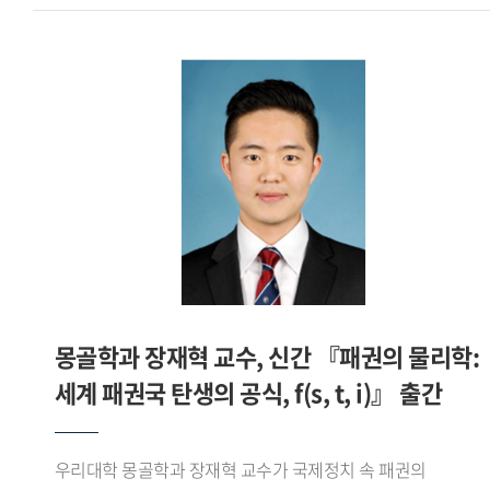
야수파의 강렬한 색채와 후기 인상주의 특유의 빛의 흔들림을
연구를 활발히 진행해 성과를 강의에 접목했습니다. 또
함께 담아내고자 했다. 특히 여름밤 특유의 눅진한 공기와
학생들에게 적극적으로 피드백을 줘 학생 개개인이 어떻게
바다의 깊이를 색채로 표현하는 데 집중했다고 밝혔다.정박한
발전해 나가야 할지 고민을 나눴습니다. 그리고 같은 학문을
대형 어선들은 곧 떠날 준비를 마친 존재들로서 정지와
닦은 선배로서 교과서 밖 세상에 대해 많이 알려주려
움직임의 경계를 상징하며, 항구의 고요함 속에 감춰진
노력했습니다. 그러한 노력의 결과가 최우수 강의 평가로
긴장감과 분주함을 드러낸다. 또한 화면 속 바다는 단순한
돌아온 게 아닐까 싶습니다. - 기억에 남는 연구성과와
배경을 넘어 희망과 미지의 세계를 암시하는 공간으로
대외활동이 있다면 들려주십시오.싱가포르 국립대학교에서
제시된다. 작가는 빛과 어둠이 교차하는 순간의 서정성을
공부할 때 이주민 연구를 많이 진행했습니다. 언어학과 이주민
포착하는 데 이번 작업의 핵심이 있었다고 설명했다. 절제된
연구는 차이가 큽니다. 우리나라에 동남아시아에서 넘어온
붓질과 그에 대비되는 부드러운 색의 흐름을 통해 감정의 결을
이주민이 점차 늘고 있어 우리 국민과 이주민이 상생하는
표현하고자 했으며, 그렇게 부산 남항의 밤은 떠남과 머묾이
방법을 풀어나가야 합니다. 그래서 이주민 관련 연구와
공존하는 풍경으로 완성되었다.한편 이재원 교수는 저서
몽골학과 장재혁 교수, 신간 『패권의 물리학:
사회서비스 개발 활동을 적극적으로 진행하고 있습니다.
『권력은 언어를 타고 흐른다』를 통해 언어와 권력, 프레임,
최근에는 보건복지부 사업으로 태국어 의료통역사 양성과정을
세계 패권국 탄생의 공식, f(s, t, i)』 출간
정치 담론의 관계를 인문학적으로 탐구하며, 언어가 단순한
개설했고, BBB코리아의 태국어 전화통역사 심사 양성과정,
의사소통 수단을 넘어 사회와 현실을 구성하는 힘이라는 점을
난민통역사 심사위원으로 활동했습니다. 전 세계 누구나
심층적으로 분석했다.아울러 서강대학교 조신 박사와의 공저
우리대학 몽골학과 장재혁 교수가 국제정치 속 패권의
강의를 볼 수 있는 KOCW 사이트에서는 제가 올린 태국어 교육
『쇼펜하우어의 논쟁 전략』에서는 쇼펜하우어의 『논쟁에서