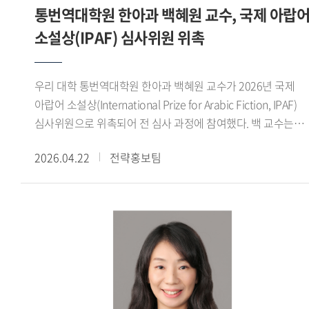
통번역대학원 한아과 백혜원 교수, 국제 아랍
선점하고, 주요 표준화 그룹 신설을 통한 오피니언 리더로
진행해 온 연구들을 종합하여 언어철학사 라는 보다 체계적인
소설상(IPAF) 심사위원 위촉
활동하며, 피지컬 AI 관련 핵심 기술 표준 개발을 통한
저술로 정리하는 것도 중요한 목표 가운데 하나입니다. -
국제표준화 주도권 확보 및 한국의 영향력 확대를 추진한다.
교수님은 평소 굵직한 미술대전에서 수상하는 등 미술 작업도
정성호 교수는 현재 우리 대학원 원장 및 과학기술정통부 ICT
활발히 해오셨습니다. 1980년 한국외국어대학교 그림촌
우리 대학 통번역대학원 한아과 백혜원 교수가 2026년 국제
국제 표준화 명장으로 활동하고 있으며, 인공지능과
동아리에서 그림을 시작했으니 거의 45년 정도 작업해온
아랍어 소설상(International Prize for Arabic Fiction, IPAF)
통신네트워크의 융합을 통한 지능형 네트워크 표준화 부문에서
셈입니다. 솔직히 학부 재학시절에는 공부보다는 그림에
심사위원으로 위촉되어 전 심사 과정에 참여했다. 백 교수는
차세대 전문가 양성을 위한 멘토링과 국제표준화 대응 전략
미쳐있다시피 했습니다. 방학이면 일주일 넘게 스케치 여행을
활발한 심사 활동을 통해 우리 대학의 국제적 위상을 높이는 데
수립 및 국가 ICT 표준화 정책 자문 등도 진행하고 있다.
다녔고, 10여 년간의 독일 유학 시절에도 꾸준히 그림을
2026.04.22
전략홍보팀
기여했다.국제 아랍어 소설상은 아랍 부커상 으로 불리는
그렸습니다. 귀국 후에는 그림촌 졸업생들을 모아서 프러시안
아랍권 최고 권위의 문학상으로, 지난 한 해 동안 아랍권에서
블루 라는 모임을 만들어 해마다 인사동에서 그룹전을 하고
출판된 173권의 아랍어 소설을 대상으로 1년에 걸친 세 차례의
있습니다. 지금도 시간이 있을 때마다 들판으로 스케치를
심사를 통해 수상작을 선정한다. 2026년 수상작은 알제리 작가
떠납니다. 들판을 거닐면서 작품구상을 하고, 연구논문 구상도
사이드 카띠비(Saeed Khatibi)의 『삶의 흐름을 거슬러
합니다. 임진강, 강화도, 교동도, 신도, 시도, 장봉도, 북한산
(Struggling Against the Current of Life)』로, 지난 4월 9일
근처, 한강 어귀, 인천의 북성포구, 만석부두, 화수부두 등을
비대면 방식으로 최종 발표 및 시상식이 진행됐다.이번 심사는
즐겨 찾으며 머릿속에 떠오르는 대로 작품을 구상합니다.
당초 아랍에미리트(UAE) 아부다비에서 개최될 예정이었으나,
자유가 제 작업의 원천이지요. 그러다 8년 전