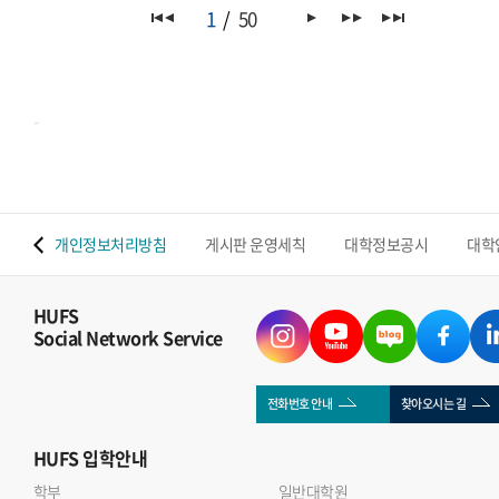
마련되어, 양국 청년들이 디지털 시대 한 스페인 청년 협력과
1
50
인터뷰는 아래 Global HUFS 봄호 E-book을 통해서도
진로의 미래 를 주제로 스페인어로 심도 있는 토론을 진행했다.
확인하실 수 있습니다(p.16-17)https://e-
서울 신라호텔에서 열린 이번 세션에는 국내 대학 스페인어
book.hufs.ac.kr/20260401_131128/
전공 학부 및 대학원생과 한국에서 수학 중인 스페인 국적
-
대학생 등 총 21명이 참여하였다. 참가자들은 ▲양국 청년이
공동으로 추진할 수 있는 협력 프로젝트 ▲물리적 이동 없이
이루어지는 상호 이해와 디지털 교류의 가능성과 한계 ▲AI와
노동시장 변화 속에서 요구되는 새로운 경력 모델을 중심으로
 맵
개인정보처리방침
게시판 운영세칙
대학정보공시
대학
활발한 논의를 펼쳤다. 특히, 우리 대학 학부 및 대학원생들이
다수 선발되어 적극적으로 참여하며 국제 무대에서 존재감을
보였다.참가자들은 유학 및 해외 경험을 바탕으로 AI 시대에
HUFS
Social Network Service
필요한 역량과 기술 변화의 기회와 한계를 균형 있게
공유하였다. 특히 디지털 교류의 장점과 함께 문화 이해의 한계,
직업 구조 변화에 대한 우려가 제기되었으며, 청년 교류 확대를
전화번호 안내
찾아오시는 길
위한 디지털 플랫폼 구축, 장학 지원 확대, 정책적 대응 필요성
HUFS
입학안내
등 구체적인 발전 과제도 도출되었다.좌장을 맡은 송예림
학부
교수는 이번 라운드테이블은 양국 정부 기관이 청년 협력의
일반대학원