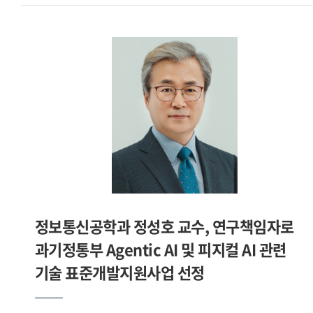
학술연구지원사업 우수성과 50선 에 선정돼 최교진
교육부장관 표창을 수상하셨습니다. 소감을 들려주십시오.지난
10여 년간 약 50편의 텍스트언어학과 수사학, 번역학 및 화용
관련 저 역서와 논문을 집필했습니다. 대표적인 저서로는
텍스트언어학사. 연대기학에서 메타히스토리오그라피로 , 조신
박사(서강대)와 공동저술한 텍스트중심 번역학 등이 있습니다.
2024년 6월에는 한국연구재단 중견연구자에 선정돼 10년간
연구지원을 받게 됐고, 연구 테마는 언어철학사입니다. 이를
발판으로 매해 5편 정도의 언어철학 분야의 연구발표를 해왔고
2025년 12월에 그간 발표한 언어철학사 관련 연구논문들의
성과를 인정받아 2025년 교육부 학술연구지원사업 우수성과
50선 에 선정됐습니다. 수상 소식을 듣고 연구를 향한 제 노력
정보통신공학과 정성호 교수, 연구책임자로
인정받았다는 사실에 매우 기뻤습니다. 또 그동안 꾸준히
과기정통부 Agentic AI 및 피지컬 AI 관련
진행해 온 언어철학 연구가 의미 있게 평가받았다는 점에서 큰
격려가 되었습니다. - 교육부장관 표창을 수상한 연구내용을
기술 표준개발지원사업 선정
소개해 주십시오.이 연구는 서양 언어철학이 어디에서
시작되었는지 고대 철학자 헤라클레이토스의 언어관에서