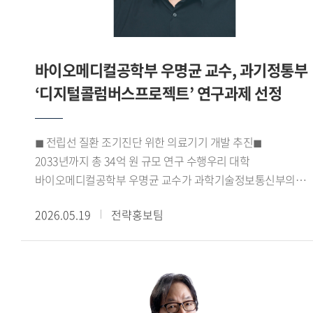
네트워크를 확대하고 상호 문화 이해를 바탕으로 교육 섹터 간
특색 있는 국제교류협력 운영이 이루어져야 한다 고 의견을
밝혀 관심을 모았다.
바이오메디컬공학부 우명균 교수, 과기정통부
‘디지털콜럼버스프로젝트’ 연구과제 선정
◼ 전립선 질환 조기진단 위한 의료기기 개발 추진◼
2033년까지 총 34억 원 규모 연구 수행우리 대학
바이오메디컬공학부 우명균 교수가 과학기술정보통신부의
2026년도 정보통신 방송기술개발사업
2026.05.19
전략홍보팀
디지털콜럼버스프로젝트 과제 연구책임자로 선정되었다.
우명균 교수가 연구책임자로 수행하는 이번 과제는 2026년
4월부터 2033년 12월까지 8년간 진행되며, 총 사업비는 약
34억 원 규모이다.선정된 연구과제는 전립선 질환의
조기진단을 목표로 하는 의료기기 개발 연구로, 남성의
건강수명 연장과 삶의 질 향상에 기여하는 것을 목표로 한다.