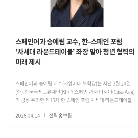
중동 정세로 인해 비대면 생중계 방식으로 전환됐다. 전쟁과
대한민국미술대전에서 입상하면서 공모전에 출품하기
폭력으로 혼란스러운 상황 속에서도 소설이 인간적 가치와
시작했습니다. 지금까지 40여 회 정도 입상했네요. 그중
아름다움을 환기하고 미래를 모색하는 문화적 지적 논의의
대한민국미술대전에서 처음 입상했던 대명포구 는 제 인생의
장으로 기능한다는 점에서 이번 시상식은 더욱 큰 의미를 지닌
작품이라 생각됩니다. 학교에 기증해서 지금 백년관 로비에
것으로 평가된다.백 교수는 올해 심사위원 가운데 유일한
걸려 있습니다. - 앞으로의 활동계획을 들려주십시오.저는 올해
스페인어과 송예림 교수, 한–스페인 포럼
비아랍권 인사로 참여했으며, 한국 연구자가 IPAF
2월 28일부로 그간의 교수직을 마무리했습니다. 명예교수로서
‘차세대 라운드테이블’ 좌장 맡아 청년 협력의
심사위원으로 선정된 것은 이번이 처음이다. 이를 통해
얼마간은 강의를 계속하고, 연구와 작업시간도 많이 가질
아랍문학에 대한 해석의 다양성이 확대되고, 아랍권 내 한국
미래 제시
예정입니다. 저는 연구하다가 지치면 붓을 들고 작업을 합니다.
연구자의 인지도 제고는 물론 국내 아랍어 연구자의 국제 무대
그래서 연구도 작업도 언제나 새롭습니다. 지금은 저와 같이
참여 기회 확대에도 기여할 것으로 기대된다.아울러 이번
은퇴한 한성대학교 역사문화학부 박준철 교수와 마르틴 루터의
스페인어과 송예림 교수(서양어대 부학장)는 지난 3월 24일
위촉은 우리 대학 통번역대학원이 아랍어 및 통번역 분야에서
일생을 담은 마르틴 브레히트의 대작을 번역 중입니다.
(화), 한국국제교류재단(KF)과 스페인 까사 아시아(Casa Asia)
국제적 경쟁력을 갖춘 교육 연구 기관임을 보여주는 사례로,
언어철학사 는 조만간 고대 부분을 마무리 지어 저서로 펴낼
가 공동 주최한 제16차 한 스페인 포럼 차세대 라운드테이블
향후 수상작의 한국어 번역과 국내 출판 가능성 확대에도
생각입니다. 돌아오는 4월경부터는 경인미술대전,
세션에서 좌장을 맡아 행사를 이끌었다.한 스페인 포럼은 양국
긍정적으로 작용할 전망이다.
남농미술대전, 대한민국현대미술대전 등에 출품하기 위해
2026.04.14
전략홍보팀
정부, 학계, 경제계 인사들이 참여해 학술 연구 교류와 미래
작업에 몰입할 작정입니다. 인생의 즐거움은 은퇴 이후라는
전략 산업 분야 협력 방안을 논의하는 대표적인 양국 간 협력
말이 있습니다. 저도 그 말처럼 한국외대와 함께한 긴 세월을
플랫폼이다. 특히 올해는 차세대 라운드테이블 세션이 새롭게
발판삼아 뜻깊은 은퇴 생활을 채워 나가려 합니다.※ 해당