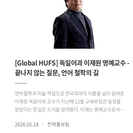
연구팀은 실제 임상 및 의료 현장에서 활용 가능한 의료기기
개발과 상용화를 추진할 계획이다.우 교수는 의료용 RF
하드웨어 분야에서 높은 전문성과 독창성을 갖춘 연구자로,
의료영상의 해상도와 정밀도를 향상시키는 핵심 기술 개발에
기여하고 있다. 특히 융합 연구 역량을 기반으로 MRI 하드웨어
원천기술 연구를 수행하고 있으며, 이는 국내에서는 비교적
연구 사례가 드문 분야로 학문적 희소성과 미래 성장 가능성이
[Global HUFS] 독일어과 이재원 명예교수 -
높은 영역으로 평가받고 있다.이번 연구에는
끝나지 않는 질문, 언어 철학의 길
대구경북첨단의료산업진흥재단 최욱수 박사와 이대목동병원
이효정 교수가 함께하여 공동으로 연구를 수행할 예정이다.
언어철학과 미술 작업으로 한국외대의 이름을 널리 알려온
이재원 독일어과 교수가 지난해 12월 교육부장관 표창을
받았다는 뜻깊은 소식을 알려왔다. 이제는 명예교수로서
후학을 양성하며 연구와 예술 활동에 발자취를 남기고 싶다는
2026.05.18
전략홍보팀
이재원 교수로부터 희망찬 포부를 들어보았다.- 교육부 주관