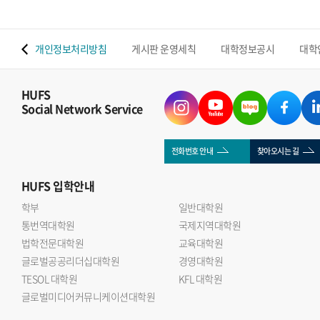
 맵
개인정보처리방침
게시판 운영세칙
대학정보공시
대학
HUFS
Social Network Service
전화번호 안내
찾아오시는 길
HUFS
입학안내
학부
일반대학원
통번역대학원
국제지역대학원
법학전문대학원
교육대학원
글로벌공공리더십대학원
경영대학원
TESOL 대학원
KFL 대학원
글로벌미디어커뮤니케이션대학원