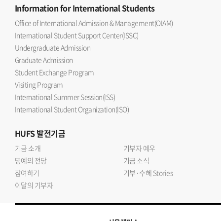
Information
for International Students
Office of International Admission & Management(OIAM)
International Student Support Center(ISSC)
Undergraduate Admission
Graduate Admission
Student Exchange Program
Visiting Program
International Summer Session(ISS)
International Student Organization(ISO)
HUFS
발전기금
기금 소개
기부자 예우
명예의 전당
기금 소식
참여하기
기부·수혜 Stories
이달의 기부자