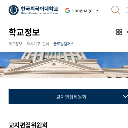
Language
학교정보
학교정보
자치기구·단체
글로벌캠퍼스
교지편집위원회
총학생회
동아리연합회
교지편집위원회
통·번역연합회