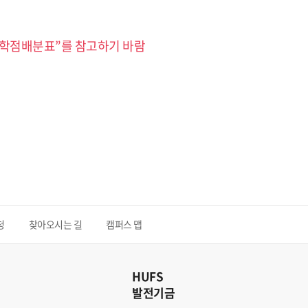
졸업학점배분표”를 참고하기 바람
청
찾아오시는 길
캠퍼스 맵
HUFS
발전기금