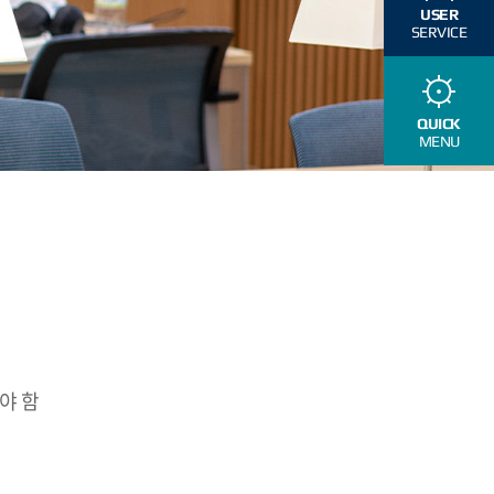
USER
SERVICE
QUICK
MENU
야 함