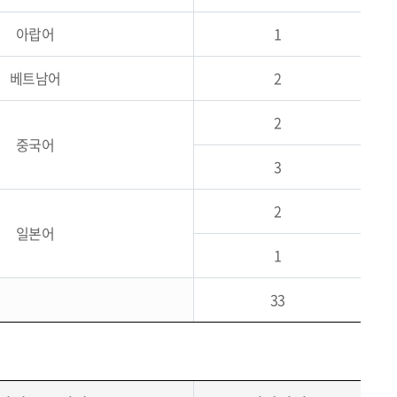
아랍어
1
베트남어
2
2
중국어
3
2
일본어
1
33