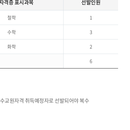
자격증 표시과목
선발인원
철학
1
수학
3
화학
2
6
 복수교원자격 취득예정자로 선발되어야 복수