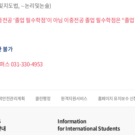
구및지도법, ∼논리및논술)
이중전공 ‘졸업 필수학점’이 아님 이중전공 졸업 필수학점은 “
한 불가
스 031-330-4953
학안전관리계획
클린행정
원격지원서비스
홈페이지 유지보수 신
S
Information
안내
for International Students