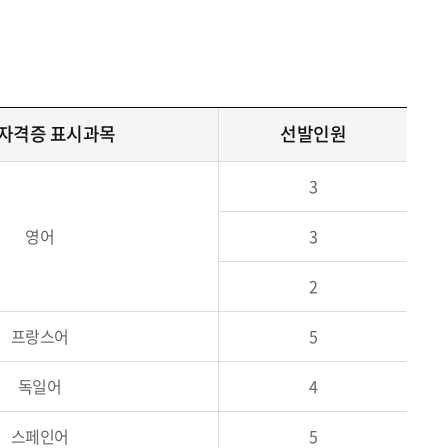
자격증 표시과목
선발인원
3
영어
3
2
프랑스어
5
독일어
4
스페인어
5