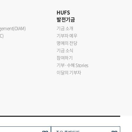
HUFS
발전기금
nagement(OIAM)
기금 소개
C)
기부자 예우
명예의 전당
기금 소식
참여하기
기부·수혜 Stories
이달의 기부자
go
go