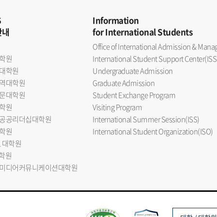
S
Information
안내
for International Students
Office of International Admission & Ma
학원
International Student Support Center(ISS
대학원
Undergraduate Admission
역대학원
Graduate Admission
문대학원
Student Exchange Program
학원
Visiting Program
공공리더십대학원
International Summer Session(ISS)
학원
International Student Organization(ISO)
L 대학원
대학원
미디어커뮤니케이션대학원