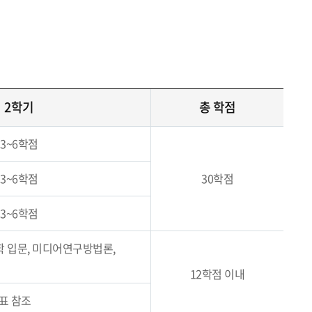
2학기
총 학점
3~6학점
3~6학점
30학점
3~6학점
 입문, 미디어연구방법론,
12학점 이내
표 참조