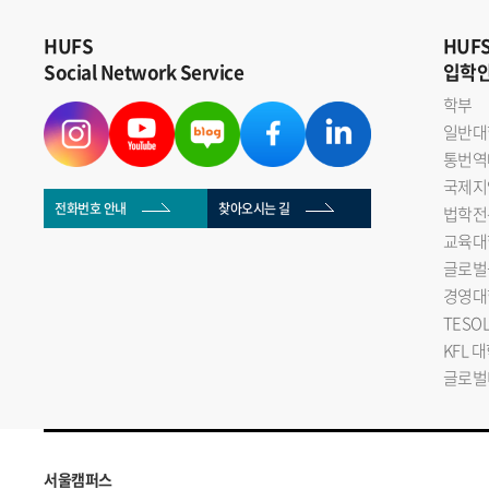
HUFS
HUF
Social Network Service
입학
학부
일반대
통번역
국제지
전화번호 안내
찾아오시는 길
법학전
교육대
글로벌
경영대
TESO
KFL 
글로벌
서울캠퍼스