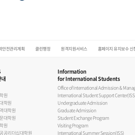
학안전관리계획
클린행정
원격지원서비스
홈페이지 유지보수 신
S
Information
안내
for International Students
Office of International Admission & Ma
학원
International Student Support Center(ISS
대학원
Undergraduate Admission
역대학원
Graduate Admission
문대학원
Student Exchange Program
학원
Visiting Program
공공리더십대학원
International Summer Session(ISS)