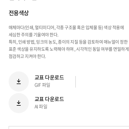
시그니처
전용색상
Stationery Items
상징
매체마다(인쇄, 멀티미디어, 각종 구조물 혹은 입체물 등) 색상 적용에
전용서체
세심한 주의를 기울여야 한다.
PPT템플릿
특히, 인쇄 방법, 잉크의 농도, 종이의 지질 등을 검토하여 매뉴얼이 정한
캐릭터
표준 색상을 유지하도록 노력해야 하며 , 시각적인 동일 여부를 면밀하게
점검하고 지켜야 한다.
교표 다운로드
GIF 파일
교표 다운로드
AI 파일