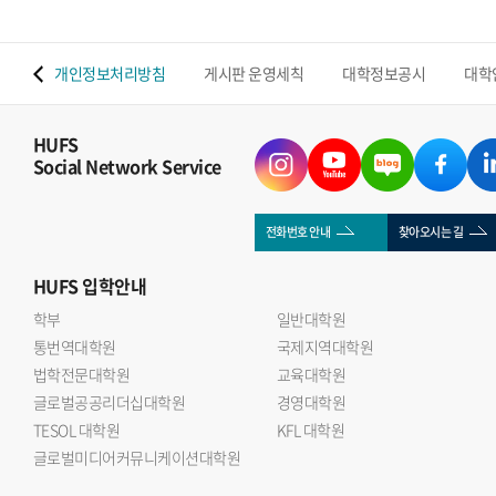
 맵
개인정보처리방침
게시판 운영세칙
대학정보공시
대학
HUFS
Social Network Service
전화번호 안내
찾아오시는 길
HUFS
입학안내
학부
일반대학원
통번역대학원
국제지역대학원
법학전문대학원
교육대학원
글로벌공공리더십대학원
경영대학원
TESOL 대학원
KFL 대학원
글로벌미디어커뮤니케이션대학원