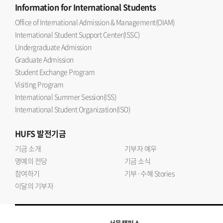
Information
for International Students
Office of International Admission & Management(OIAM)
International Student Support Center(ISSC)
Undergraduate Admission
Graduate Admission
Student Exchange Program
Visiting Program
International Summer Session(ISS)
International Student Organization(ISO)
HUFS
발전기금
기금 소개
기부자 예우
명예의 전당
기금 소식
참여하기
기부·수혜 Stories
이달의 기부자