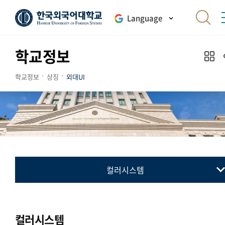
Language
학교정보
학교정보
상징
외대UI
컬러시스템
교표(심벌마크)
컬러시스템
컬러시스템
로고타입