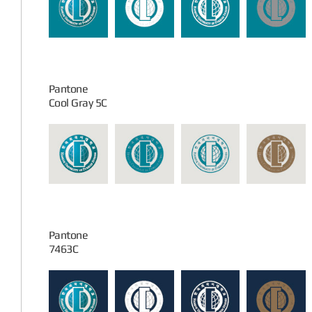
Pantone
Cool Gray 5C
Pantone
7463C