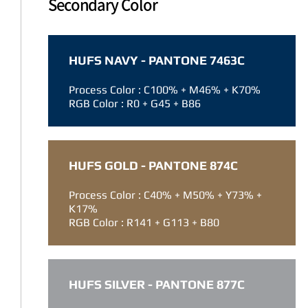
Secondary Color
HUFS NAVY - PANTONE 7463C
Process Color : C100% + M46% + K70%
RGB Color : R0 + G45 + B86
HUFS GOLD - PANTONE 874C
Process Color : C40% + M50% + Y73% +
K17%
RGB Color : R141 + G113 + B80
HUFS SILVER - PANTONE 877C